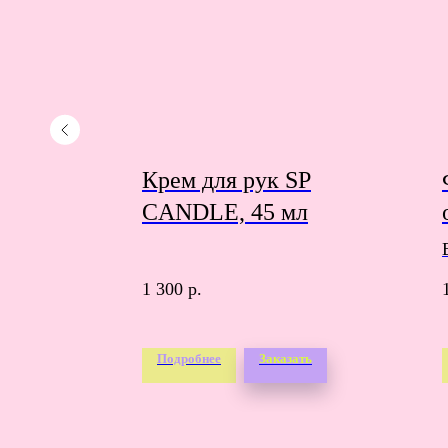
Крем для рук SP
CANDLE, 45 мл
1 300
р.
ть
Подробнее
Заказать