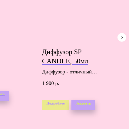
Диффузор SP
CANDLE, 50мл
Диффузор - отличный
подарок для любителей
1 900
р.
ароматерапии.
ать
Порадуйте своих
близких на предстоящих
Подробнее
Заказать
праздниках.